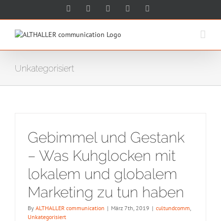
Skip
Facebook
Twitter
Xing
LinkedIn
Google+
to
content
Unkategorisiert
Gebimmel und Gestank
– Was Kuhglocken mit
lokalem und globalem
Marketing zu tun haben
By
ALTHALLER communication
|
März 7th, 2019
|
cultundcomm
,
Unkategorisiert