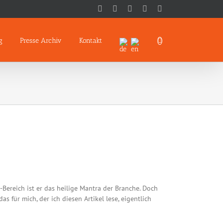
Facebook
Twitter
Xing
LinkedIn
Google+
g
Presse Archiv
Kontakt
ereich ist er das heilige Mantra der Branche. Doch
 für mich, der ich diesen Artikel lese, eigentlich