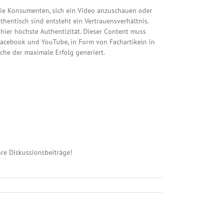
 die Konsumenten, sich ein Video anzuschauen oder
entisch sind entsteht ein Vertrauensverhältnis.
hier höchste Authentizität. Dieser Content muss
 Facebook und YouTube, in Form von Fachartikeln in
che der maximale Erfolg generiert.
hre Diskussionsbeiträge!