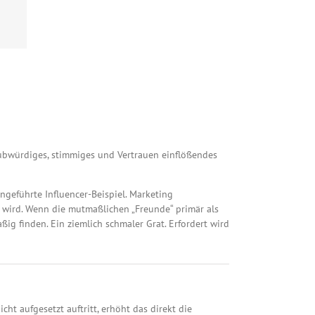
laubwürdiges, stimmiges und Vertrauen einflößendes
angeführte Influencer-Beispiel. Marketing
 wird. Wenn die mutmaßlichen „Freunde“ primär als
ig finden. Ein ziemlich schmaler Grat. Erfordert wird
ht aufgesetzt auftritt, erhöht das direkt die