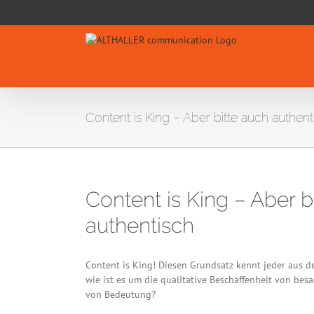
Skip
to
content
Content is King – Aber bitte auch authent
Content is King – Aber b
authentisch
Content is King! Diesen Grundsatz kennt jeder aus d
wie ist es um die qualitative Beschaffenheit von bes
von Bedeutung?