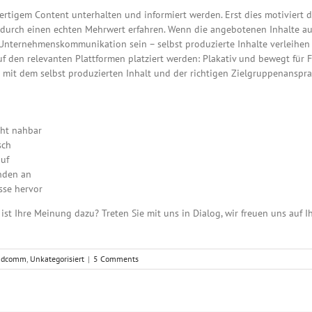
ertigem Content unterhalten und informiert werden. Erst dies motiviert
durch einen echten Mehrwert erfahren. Wenn die angebotenen Inhalte auth
 Unternehmenskommunikation sein – selbst produzierte Inhalte verleihen 
auf den relevanten Plattformen platziert werden: Plakativ und bewegt für
mit dem selbst produzierten Inhalt und der richtigen Zielgruppenanspra
cht nahbar
sch
uf
nden an
sse hervor
s ist Ihre Meinung dazu? Treten Sie mit uns in Dialog, wir freuen uns auf I
undcomm
,
Unkategorisiert
|
5 Comments