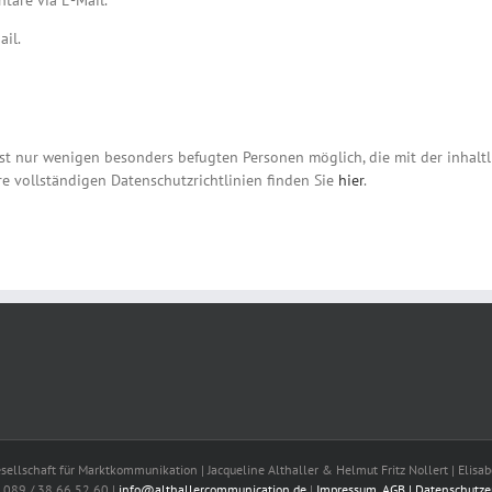
are via E-Mail.
ail.
st nur wenigen besonders befugten Personen möglich, die mit der inhaltli
re vollständigen Datenschutzrichtlinien finden Sie
hier
.
sellschaft für Marktkommunikation | Jacqueline Althaller & Helmut Fritz Nollert | Eli
: 089 / 38 66 52 60 |
info@althallercommunication.de
|
Impressum, AGB
|
Datenschutze