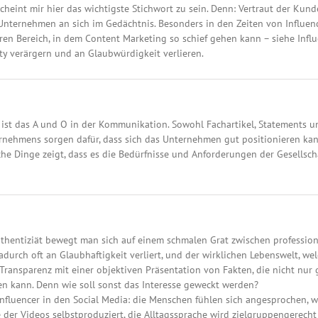
heint mir hier das wichtigste Stichwort zu sein. Denn: Vertraut der Ku
 Unternehmen an sich im Gedächtnis. Besonders in den Zeiten von Influen
en Bereich, in dem Content Marketing so schief gehen kann – siehe Influe
 verärgern und an Glaubwürdigkeit verlieren.
ist das A und O in der Kommunikation. Sowohl Fachartikel, Statements
rnehmens sorgen dafür, dass sich das Unternehmen gut positionieren kann
 Dinge zeigt, dass es die Bedürfnisse und Anforderungen der Gesellschaf
uthentiziät bewegt man sich auf einem schmalen Grat zwischen professio
adurch oft an Glaubhaftigkeit verliert, und der wirklichen Lebenswelt, w
f Transparenz mit einer objektiven Präsentation von Fakten, die nicht nur 
eren kann. Denn wie soll sonst das Interesse geweckt werden?
Influencer in den Social Media: die Menschen fühlen sich angesprochen, w
le der Videos selbstproduziert, die Alltagssprache wird zielgruppengerec