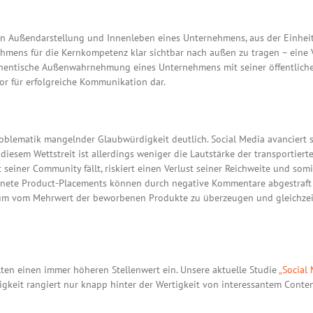
von Außendarstellung und Innenleben eines Unternehmens, aus der Einhei
ehmens für die Kernkompetenz klar sichtbar nach außen zu tragen – eine 
uthentische Außenwahrnehmung eines Unternehmens mit seiner öffentliche
or für erfolgreiche Kommunikation dar.
roblematik mangelnder Glaubwürdigkeit deutlich. Social Media avanciert se
n diesem Wettstreit ist allerdings weniger die Lautstärke der transportie
 seiner Community fällt, riskiert einen Verlust seiner Reichweite und som
hnete Product-Placements können durch negative Kommentare abgestraft 
likum vom Mehrwert der beworbenen Produkte zu überzeugen und gleichzei
ten einen immer höheren Stellenwert ein. Unsere aktuelle Studie
„Social
igkeit rangiert nur knapp hinter der Wertigkeit von interessantem Conten