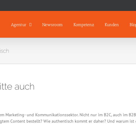
Agentur
Newsroom
Kompetenz
Kunden
Blo
isch
itte auch
em Marketing- und Kommunikationssektor. Nicht nur im B2C, auch im B2B-B
agtem Content bestellt? Wie authentisch kommt er daher? Und warum ist das