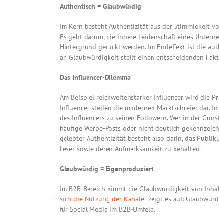
Authentisch = Glaubwürdig
Im Kern besteht Authentizität aus der Stimmigkeit 
Es geht darum, die innere Leidenschaft eines Untern
Hintergrund gerückt werden. Im Endeffekt ist die a
an Glaubwürdigkeit stellt einen entscheidenden Fakt
Das Influencer-Dilemma
Am Beispiel reichweitenstarker Influencer wird die P
Influencer stellen die modernen Marktschreier dar. I
des Influencers zu seinen Followern. Wer in der Gunst
häufige Werbe-Posts oder nicht deutlich gekennzeic
gelebter Authentizität besteht also darin, das Pub
Leser sowie deren Aufmerksamkeit zu behalten.
Glaubwürdig = Eigenproduziert
Im B2B-Bereich nimmt die Glaubwürdigkeit von Inhal
sich die Nutzung der Kanäle“
zeigt es auf: Glaubwürd
für Social Media im B2B-Umfeld.