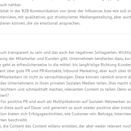
auch nahbar.
zität in der B2B-Kommunikation von jener der Influencer, bzw. wie soll s
terviews, mit qualitativer, gut strukturierter Mediengestaltung, aber auch
eren können, die sie emotional ansprechen.
uch transparent zu sein und das auch bei negativen Schlagzeilen. Wichtig
ng der Mitarbeiter und Kunden gibt. Unternehmen tendierten dazu, kurzf
e geht es erfreulicherweise in die mittel- bis langfristige Richtung Kun
nt über gute PR und PR-Kontakte, Inbound Marketing, aber auch über die
itarbeitern ist nicht zu vernachlässigen. Diese können nämlich enorm da
t des Unternehmens in ihren privaten Sozialen Medien teilen. Dies macht s
rleichtern und schmackhaft machen, relevanten Content zu teilen. Denn was
iert?
. Für positive PR und auch als Multiplikatoren auf Sozialen Netzwerken 
 diese auch auf Dauer und generiert so auch wieder positive aber trotz
on bieten sich Erfolgsgeschichten, wie Customer-win Beiträge, Intervie
men beschreibt.
, die Content des Content willens erstellen, der aber weder relevant noc