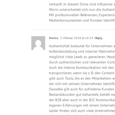
verkauft. In diesem Sinne sind Influencer 
Worin unterscheidet sich nun die Authenti
Mit professionellen Referenzen, Expertenin
Medienkonsumenten und Kunden identifizi
Marina
5. Februar 2019 at 16:53
- Reply
Authentizität bedeutet für Unternehmen a
Außendarstellung und interner Wahrnehmu
möglichst viele Leads zu generieren. Heut
durch authentischen und relevanten Conte
Auch die interne Kommunikation mit den M
transportieren, wenn sie z. B. den Conten
gibt auch Tools, die es den Mitarbeitern e
der sich mit seinem Unternehmen identifiz
Dasselbe gilt auch für zufriedene Kunden
Bestandskunden gut behandelt, behält man
der B2B aber auch in der B2C Kommunikati
eigenen Erfahrungen mit einem Unterneh
Leider finden sich auch viele Unternehmen