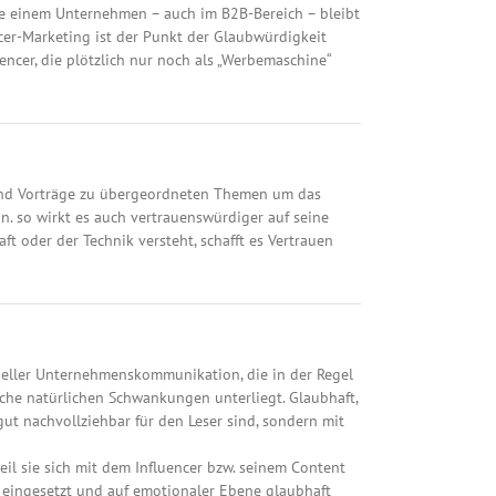
nde einem Unternehmen – auch im B2B-Bereich – bleibt
cer-Marketing ist der Punkt der Glaubwürdigkeit
ncer, die plötzlich nur noch als „Werbemaschine“
 und Vorträge zu übergeordneten Themen um das
. so wirkt es auch vertrauenswürdiger auf seine
t oder der Technik versteht, schafft es Vertrauen
neller Unternehmenskommunikation, die in der Regel
elche natürlichen Schwankungen unterliegt. Glaubhaft,
gut nachvollziehbar für den Leser sind, sondern mit
eil sie sich mit dem Influencer bzw. seinem Content
ht eingesetzt und auf emotionaler Ebene glaubhaft