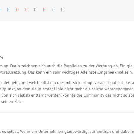
ebook
Twitter
Linkedin
Reddit
Googleplus
Tumblr
Pinterest
Vk
Email
ply
es an. Darin zeichnen sich auch die Parallelen zu der Werbung ab. Ein g
oraussetzung. Das kann ein sehr wichtiges Alleinstellungsmerkmal sein.
chief geht, und welche Risiken dies mit sich bringt, veranschaulicht das 
itpunkt, an dem sie in erster Linie nicht mehr als solche wahrgenommen
von sich selbst) enttarnt werden, könnte die Community das nicht so spaß
 seinen Reiz.
nt es selbst: Wenn ein Unternehmen glaubwürdig, authentisch und dabei nic