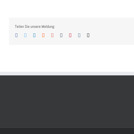
Teilen Sie unsere Meldung:
Facebook
Twitter
Linkedin
Reddit
Googleplus
Tumblr
Pinterest
Vk
Email