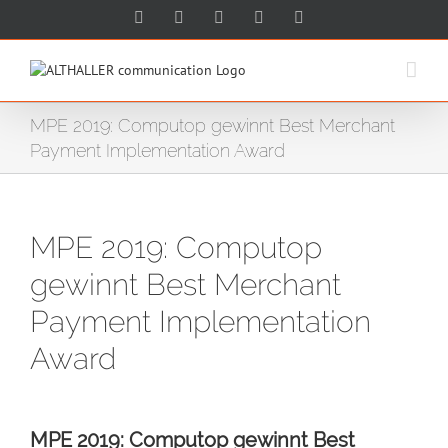
Skip
Facebook
Twitter
Xing
LinkedIn
Google+
to
content
MPE 2019: Computop gewinnt Best Merchant
Payment Implementation Award
MPE 2019: Computop
gewinnt Best Merchant
Payment Implementation
Award
MPE 2019: Computop gewinnt Best